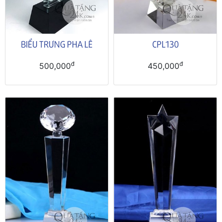
BIỂU TRƯNG PHA LÊ
CPL130
đ
đ
500,000
450,000