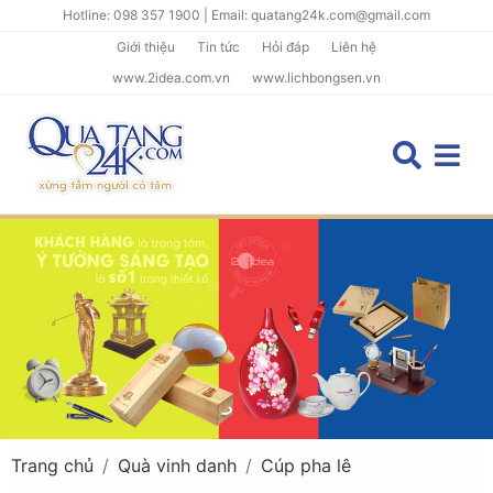
Hotline: 098 357 1900 | Email: quatang24k.com@gmail.com
Giới thiệu
Tin tức
Hỏi đáp
Liên hệ
www.2idea.com.vn
www.lichbongsen.vn
Trang chủ
Quà vinh danh
Cúp pha lê