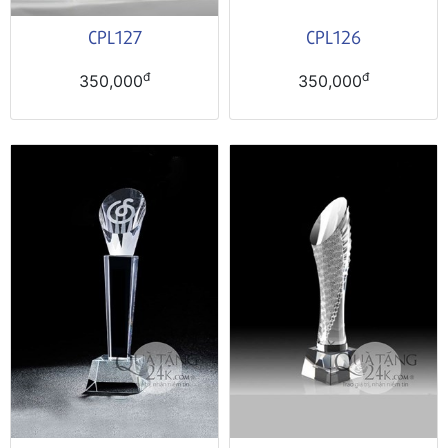
CPL127
CPL126
đ
đ
350,000
350,000