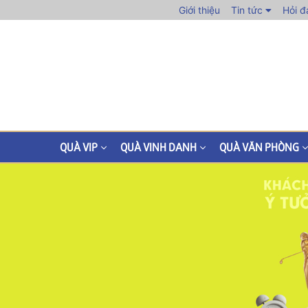
Giới thiệu
Tin tức
Hỏi đ
QUÀ VIP
QUÀ VINH DANH
QUÀ VĂN PHÒNG