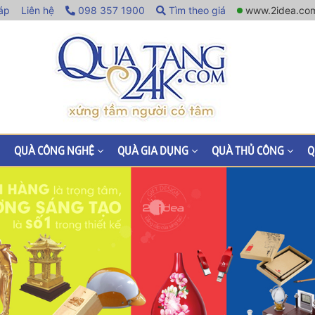
áp
Liên hệ
098 357 1900
Tìm theo giá
www.2idea.co
QUÀ CÔNG NGHỆ
QUÀ GIA DỤNG
QUÀ THỦ CÔNG
Q