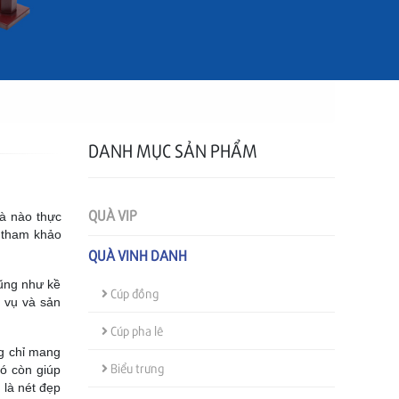
DANH MỤC SẢN PHẨM
QUÀ VIP
à nào thực
 tham khảo
QUÀ VINH DANH
cũng như kề
Cúp đồng
 vụ và sản
Cúp pha lê
g chỉ mang
Biểu trưng
ó còn giúp
là nét đẹp