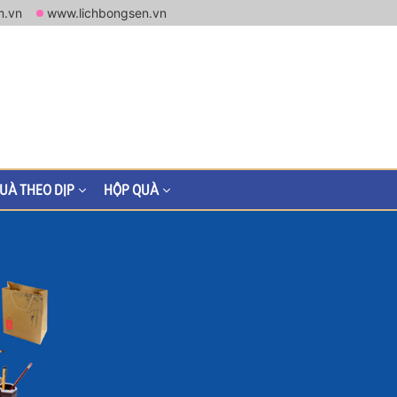
m.vn
www.lichbongsen.vn
UÀ THEO DỊP
HỘP QUÀ