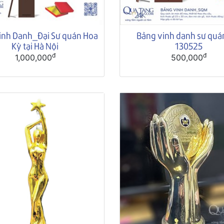
inh Danh_Đại Sư quán Hoa
Bảng vinh danh sư qu
Kỳ tại Hà Nội
130525
đ
đ
1,000,000
500,000