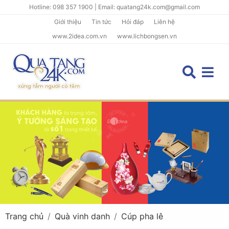
Hotline: 098 357 1900 | Email: quatang24k.com@gmail.com
Giới thiệu
Tin tức
Hỏi đáp
Liên hệ
www.2idea.com.vn
www.lichbongsen.vn
Trang chủ
Quà vinh danh
Cúp pha lê