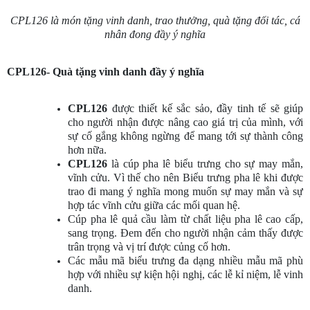
CPL126 là món tặng vinh danh, trao thưởng, quà tặng đối tác, cá
nhân đong đầy ý nghĩa
CPL126- Quà tặng vinh danh đầy ý nghĩa
CPL126
được thiết kế sắc sảo, đầy tinh tế sẽ giúp
cho người nhận được nâng cao giá trị của mình, với
sự cố gắng không ngừng để mang tới sự thành công
hơn nữa.
CPL126
là cúp pha lê biểu trưng cho sự may mắn,
vĩnh cửu. Vì thế cho nên Biểu trưng pha lê khi được
trao đi mang ý nghĩa mong muốn sự may mắn và sự
hợp tác vĩnh cửu giữa các mối quan hệ.
Cúp pha lê quả cầu làm từ chất liệu
pha lê cao cấp,
sang trọng. Đem đến cho người nhận cảm thấy được
trân trọng và vị trí được củng cố hơn.
Các mẫu mã biểu trưng đa dạng nhiều mẫu mã phù
hợp với nhiều sự kiện hội nghị, các lễ kỉ niệm, lễ vinh
danh.