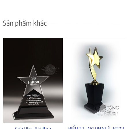
Sản phẩm khác
Cúp Pha lê Hilton
BIỂU TRƯNG PHA LÊ -BT02