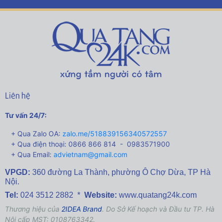
Liên hệ
Tư vấn 24/7:
+ Qua Zalo OA:
zalo.me/518839156340572557
+ Qua điện thoại: 0866 866 814 - 0983571900
+ Qua Email:
advietnam@gmail.com
VPGD:
360 đường La Thành,
phường Ô Chợ Dừa, TP Hà
Nội.
Tel:
024 3512 2882 *
Website:
www.quatang24k.com
Thương hiệu của
2IDEA Brand
. Do Sở Kế hoạch và Đầu tư TP. Hà
Nội cấp MST: 0108763342.