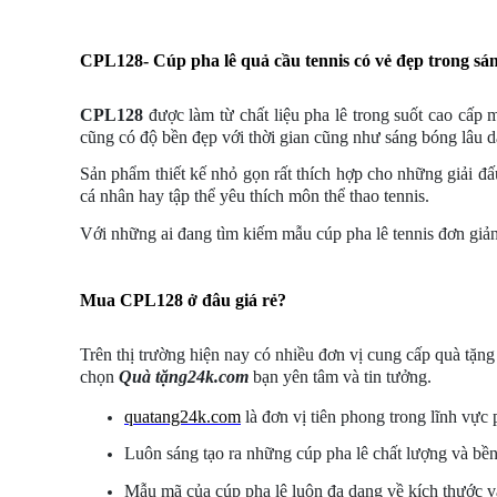
CPL128-
Cúp pha lê quả cầu tennis có vẻ đẹp trong sán
CPL128
được làm từ chất liệu pha lê trong suốt cao cấp 
cũng có độ bền đẹp với thời gian cũng như sáng bóng lâu d
Sản phẩm thiết kế nhỏ gọn rất thích hợp cho những giải đ
cá nhân hay tập thể yêu thích môn thể thao
tennis
.
Với những ai đang tìm kiếm mẫu cúp pha lê
tennis đơn giả
Mua CPL128 ở đâu giá rẻ?
Trên thị trường hiện nay có nhiều đơn vị cung cấp quà tặn
chọn
Quà tặng24k.com
bạn yên tâm và tin tưởng.
quatang24k.com
là đơn vị tiên phong trong lĩnh vực 
Luôn sáng tạo ra những cúp pha lê chất lượng và bền
Mẫu mã của cúp pha lê luôn đa dạng về kích thước và 