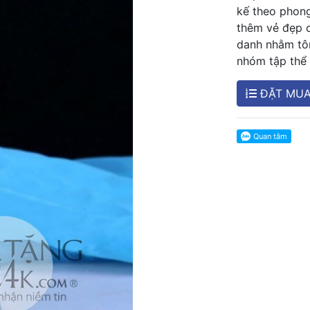
kế theo phong
thêm vẻ đẹp c
danh nhằm tôn
nhóm tập thể 
ĐẶT MU