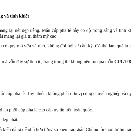
g và tinh khiết
mang lại nét đẹp riêng. Mẫu cúp pha lê này có độ trong sáng và tinh 
ài mang lại giá trị thẩm mỹ cao.
ấu có quy mô vừa và nhỏ, không đòi hỏi sự cầu kỳ. Có thể làm quà lư
n mà vẫn đầy sự tinh tế, trang trọng thì không nên bỏ qua mẫu
CPL12
g từ cúp pha lê. Tuy nhiên, không phải đơn vị cũng chuyên nghiệp và uy
phân phối cúp pha lê cao cấp uy tín trên toàn quốc.
 đẹp nhất.
kiểu dáng để phù hợp từng sự kiện trao giải. Chúng tôi luôn tự tin trao