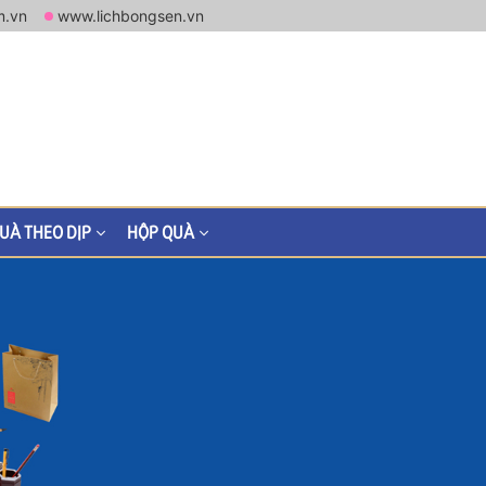
m.vn
www.lichbongsen.vn
UÀ THEO DỊP
HỘP QUÀ