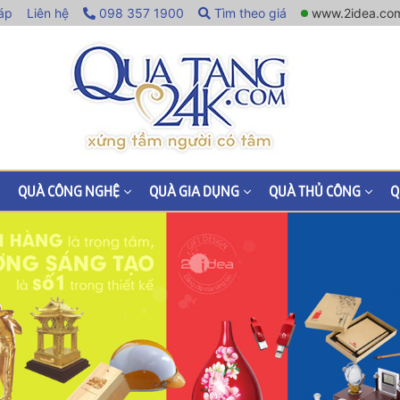
áp
Liên hệ
098 357 1900
Tìm theo giá
www.2idea.co
QUÀ CÔNG NGHỆ
QUÀ GIA DỤNG
QUÀ THỦ CÔNG
Q