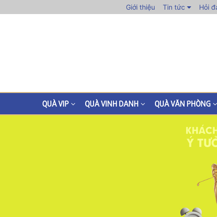
Giới thiệu
Tin tức
Hỏi đ
QUÀ VIP
QUÀ VINH DANH
QUÀ VĂN PHÒNG