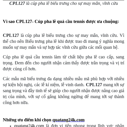
CPL127
là cúp pha lê biểu trưng cho sự may mắn, vĩnh cửu
Vì sao CPL127-
Cúp pha lê quả cầu tennis
được ưa chuộng:
CPL127
là cúp pha lê biểu trưng cho sự may mắn, vĩnh cửu. Vì
thế cho nên Biểu trưng pha lê khi được trao đi mang ý nghĩa mong
muốn sự may mắn và sự hợp tác vĩnh cửu giữa các mối quan hệ.
Cúp pha lê quả cầu tennis làm từ chất liệu
pha lê cao cấp, sang
trọng. Đem đến cho người nhận cảm thấy được trân trọng và vị trí
được củng cố hơn.
Các mẫu mã biểu trưng đa dạng nhiều mẫu mã phù hợp với nhiều
sự kiện hội nghị, các lễ kỉ niệm, lễ vinh danh.
CPL127
mang tới sự
sang trọng và đầy tinh tế sẽ giúp cho người nhận được nâng cao giá
trị của mình, với sự cố gắng không ngừng để mang tới sự thành
công hơn nữa.
Những ưu điểm khi chọn
quatang24k.com
quatang24k.com
là đơn vị tiên phong trong lĩnh vực phân