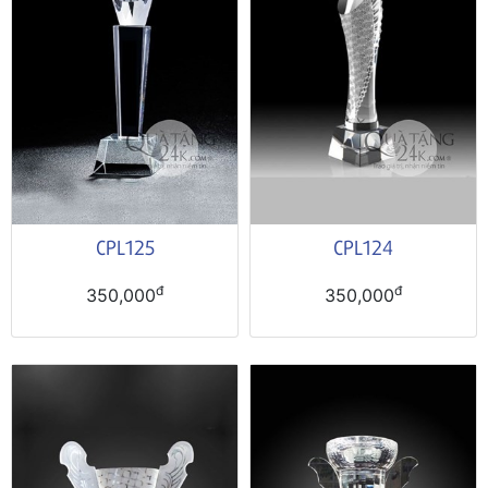
CPL125
CPL124
đ
đ
350,000
350,000