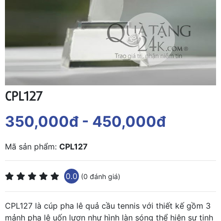
CPL127
350,000đ
- 450,000đ
Mã sản phẩm:
CPL127
0.0
(0 đánh giá)
CPL127 là cúp pha lê quả cầu tennis với thiết kế gồm 3
mảnh pha lê uốn lượn như hình làn sóng thể hiện sự tinh