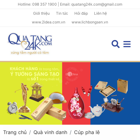
Hotline: 098 357 1900 | Email: quatang24k.com@gmail.com
Giới thiệu
Tin tức
Hỏi đáp
Liên hệ
www.2idea.com.vn
www.lichbongsen.vn
Trang chủ
Quà vinh danh
Cúp pha lê