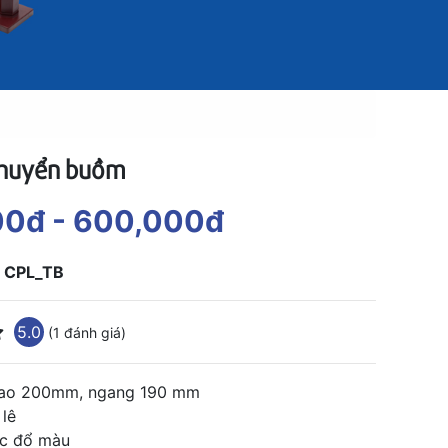
thuyển buồm
00đ
- 600,000đ
:
CPL_TB
5.0
(1 đánh giá)
Cao 200mm, ngang 190 mm
 lê
ắc đổ màu