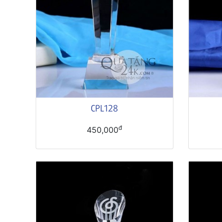
CPL128
đ
450,000