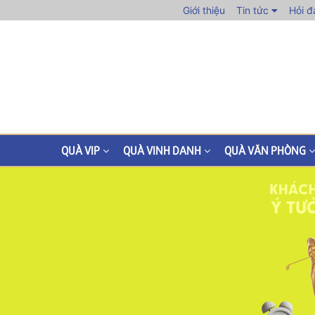
Giới thiệu
Tin tức
Hỏi đ
QUÀ VIP
QUÀ VINH DANH
QUÀ VĂN PHÒNG