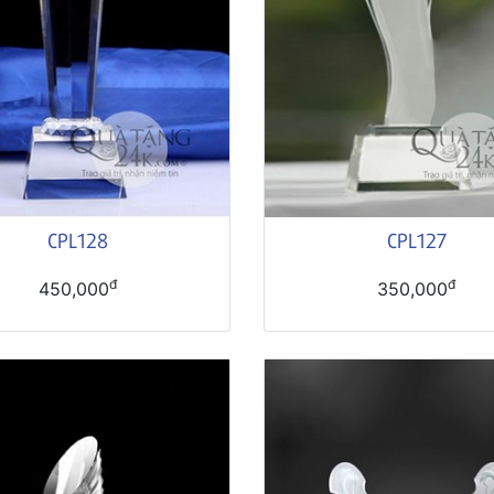
CPL128
CPL127
đ
đ
450,000
350,000