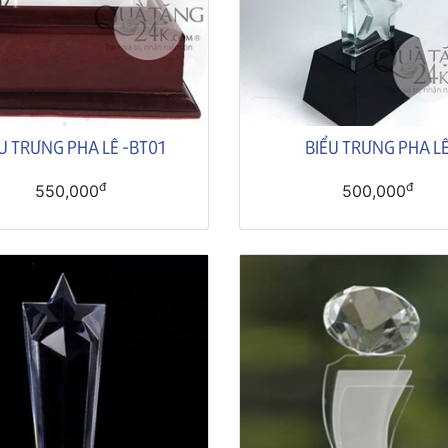
U TRƯNG PHA LÊ -BT01
BIỂU TRƯNG PHA L
đ
đ
550,000
500,000