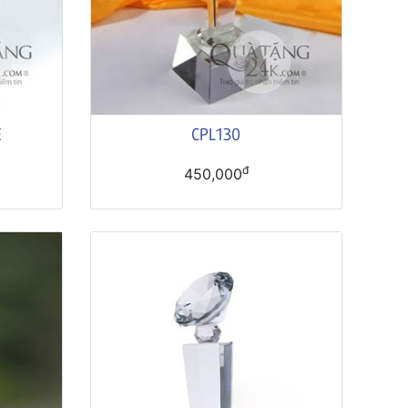
Ê
CPL130
đ
450,000