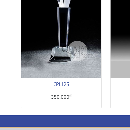
CPL125
đ
350,000