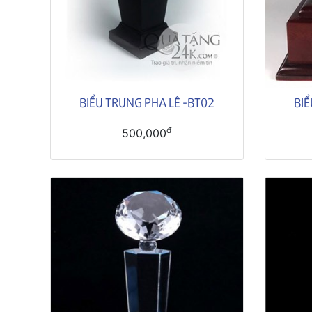
BIỂU TRƯNG PHA LÊ -BT02
BIỂ
đ
500,000