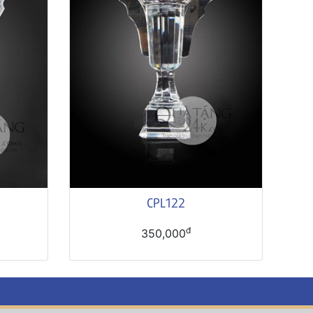
CPL122
đ
350,000