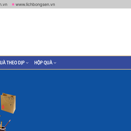
m.vn
www.lichbongsen.vn
UÀ THEO DỊP
HỘP QUÀ