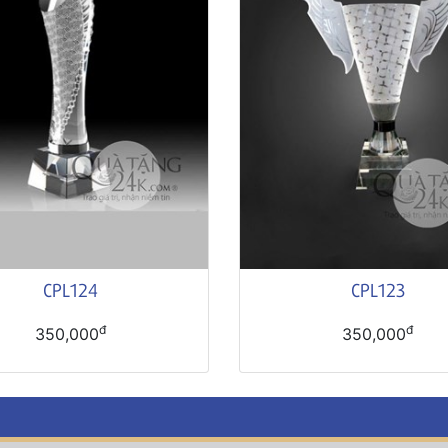
CPL124
CPL123
đ
đ
350,000
350,000