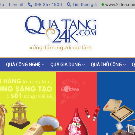
áp
Liên hệ
098 357 1900
Tìm theo giá
www.2idea.co
QUÀ CÔNG NGHỆ
QUÀ GIA DỤNG
QUÀ THỦ CÔNG
Q