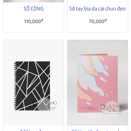
SỔ CÒNG
Sổ tay bìa da cài chun đen
đ
đ
110,000
70,000