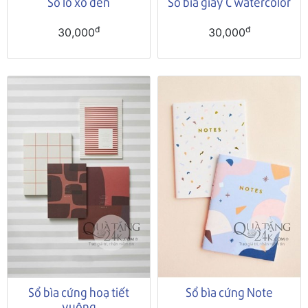
Sổ lò xo đen
Sổ bìa giấy C watercolor
đ
đ
30,000
30,000
Sổ bìa cứng hoạ tiết
Sổ bìa cứng Note
vuông