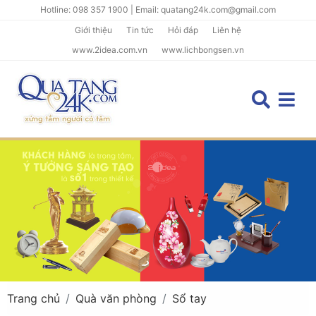
Hotline: 098 357 1900 | Email: quatang24k.com@gmail.com
Giới thiệu
Tin tức
Hỏi đáp
Liên hệ
www.2idea.com.vn
www.lichbongsen.vn
Trang chủ
Quà văn phòng
Sổ tay