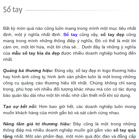
Sổ tay
Bất kỳ món quà nào cũng luôn mang trong mình một mục tiêu nhất
định, một ý nghĩa nhất định.
Sổ tay
cũng vậy,
sổ tay đẹp
cũng
mang trong mình những thông điệp ý nghĩa; Đó có thể là một lời
cảm ơn, một lời hứa, một lời chia sẻ… Dưới đây là những ý nghĩa
của
mẫu sổ tay bìa da đẹp
được nhiều doanh nghiệp hướng đến
nhất:
Quảng bá thương hiệu:
Đúng vậy, sổ tay đẹp in logo thương hiệu
hay hình ảnh công ty, hình ảnh sản phẩm luôn là một trong những
công cụ quảng cáo thương hiệu tốt nhất. Chúng không chỉ sang
trọng, phù hợp với nhiều đối tượng khác nhau mà còn có tác dụng
bảo quản lâu dài như một lời nhắc nhở cần thiết mỗi khi sử dụng.
Tạo sự kết nối:
Hơn bao giờ hết, các doanh nghiệp luôn mong
muốn khách hàng của mình gắn bó và sát cánh cùng nhau.
Nâng tầm giá trị thương hiệu:
Đây cũng là một trong những
thông điệp mà nhiều doanh nghiệp muốn gửi gắm vào
sổ tay quà
tặng
nhất. Một sản phẩm đẹp, một món quà độc đáo và đẳng cấp