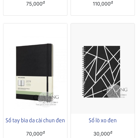
đ
đ
75,000
110,000
Sổ tay bìa da cài chun đen
Sổ lò xo đen
đ
đ
70,000
30,000