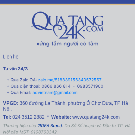
Liên hệ
Tư vấn 24/7:
+ Qua Zalo OA:
zalo.me/518839156340572557
+ Qua điện thoại: 0866 866 814 - 0983571900
+ Qua Email:
advietnam@gmail.com
VPGD:
360 đường La Thành,
phường Ô Chợ Dừa, TP Hà
Nội.
Tel:
024 3512 2882 *
Website:
www.quatang24k.com
Thương hiệu của
2IDEA Brand
. Do Sở Kế hoạch và Đầu tư TP. Hà
Nội cấp MST: 0108763342.