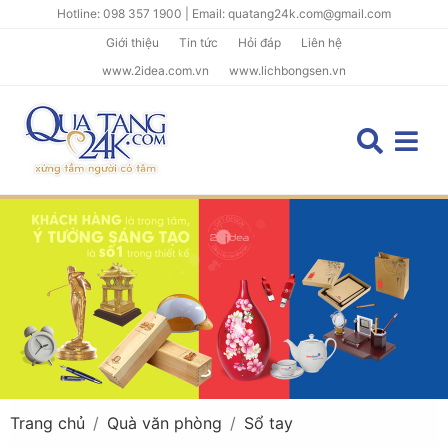
Hotline: 098 357 1900 | Email: quatang24k.com@gmail.com
Giới thiệu
Tin tức
Hỏi đáp
Liên hệ
www.2idea.com.vn
www.lichbongsen.vn
Trang chủ
Quà văn phòng
Sổ tay