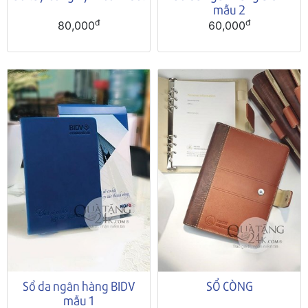
mẫu 2
đ
đ
80,000
60,000
Sổ da ngân hàng BIDV
SỔ CÒNG
mẫu 1