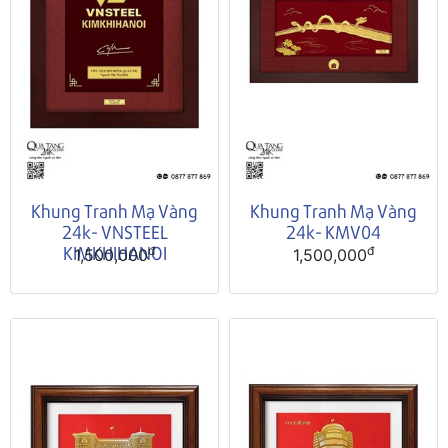
Khung Tranh Mạ Vàng
Khung Tranh Mạ Vàng
24k- VNSTEEL
24k- KMV04
KIMKHIHANOI
đ
đ
1,500,000
1,500,000