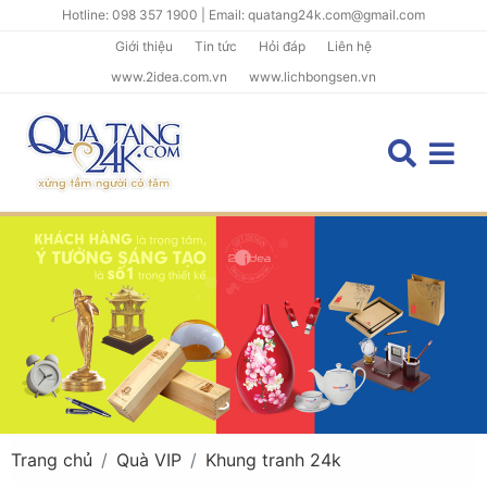
Hotline: 098 357 1900 | Email: quatang24k.com@gmail.com
Giới thiệu
Tin tức
Hỏi đáp
Liên hệ
www.2idea.com.vn
www.lichbongsen.vn
Trang chủ
Quà VIP
Khung tranh 24k