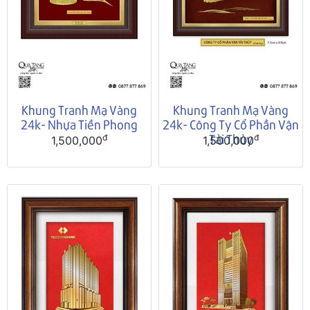
Khung Tranh Mạ Vàng
Khung Tranh Mạ Vàng
24k- Nhựa Tiền Phong
24k- Công Ty Cổ Phần Vận
Tải Thủy
đ
đ
1,500,000
1,500,000