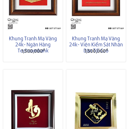
Khung Tranh Mạ Vàng
Khung Tranh Mạ Vàng
24k- Ngân Hàng
24k- Viện Kiểm Sát Nhân
Techcombank
Dân Tối Cao
đ
đ
1,500,000
1,500,000