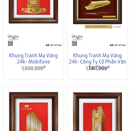
Khung Tranh Mạ Vàng
Khung Tranh Mạ Vàng
24k- Mobifone
24k- Công Ty Cổ Phần Vận
Tải Thủy
đ
đ
1,500,000
1,500,000