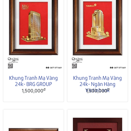
Khung Tranh Mạ Vàng
Khung Tranh Mạ Vàng
24k- BRG GROUP
24k- Ngân Hàng
Vietinbank
đ
đ
1,500,000
1,500,000