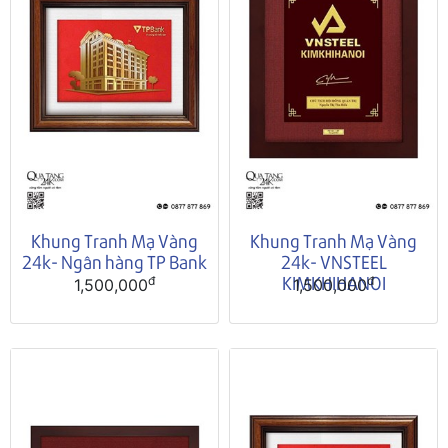
Khung Tranh Mạ Vàng
Khung Tranh Mạ Vàng
24k- Ngân hàng TP Bank
24k- VNSTEEL
KIMKHIHANOI
đ
đ
1,500,000
1,500,000