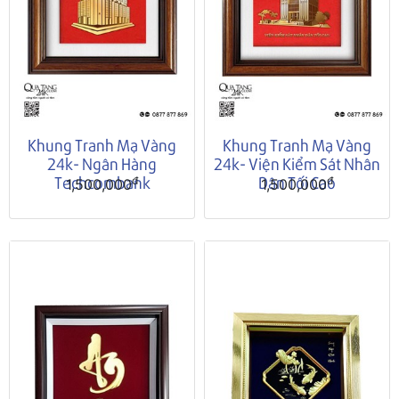
Khung Tranh Mạ Vàng
Khung Tranh Mạ Vàng
24k- Ngân Hàng
24k- Viện Kiểm Sát Nhân
Techcombank
Dân Tối Cao
đ
đ
1,500,000
1,500,000