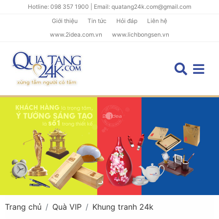
Hotline: 098 357 1900 | Email: quatang24k.com@gmail.com
Giới thiệu
Tin tức
Hỏi đáp
Liên hệ
www.2idea.com.vn
www.lichbongsen.vn
Trang chủ
Quà VIP
Khung tranh 24k