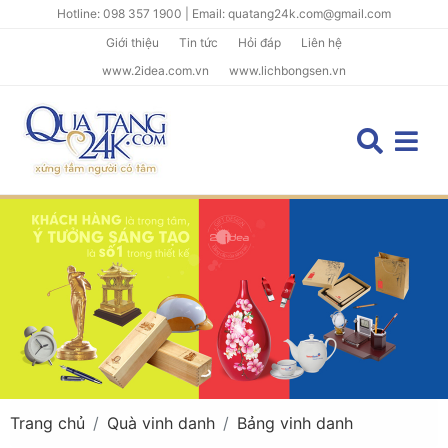
Hotline: 098 357 1900 | Email: quatang24k.com@gmail.com
Giới thiệu
Tin tức
Hỏi đáp
Liên hệ
www.2idea.com.vn
www.lichbongsen.vn
Trang chủ
Quà vinh danh
Bảng vinh danh