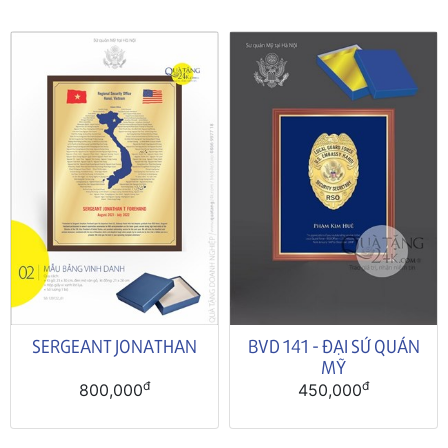
SERGEANT JONATHAN
BVD 141 - ĐẠI SỨ QUÁN
MỸ
đ
đ
800,000
450,000