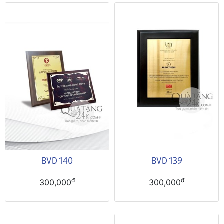
BVD 140
BVD 139
đ
đ
300,000
300,000