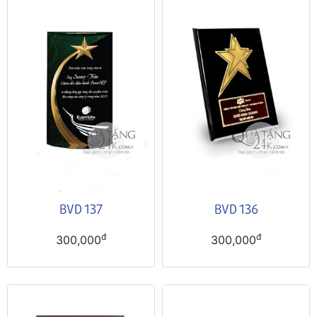
BVD 137
BVD 136
đ
đ
300,000
300,000