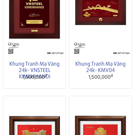
Khung Tranh Mạ Vàng
Khung Tranh Mạ Vàng
24k- VNSTEEL
24k- KMV04
KIMKHIHANOI
đ
đ
1,500,000
1,500,000