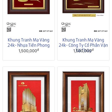
Khung Tranh Mạ Vàng
Khung Tranh Mạ Vàng
24k- Nhựa Tiền Phong
24k- Công Ty Cổ Phần Vận
Tải Thủy
đ
đ
1,500,000
1,500,000