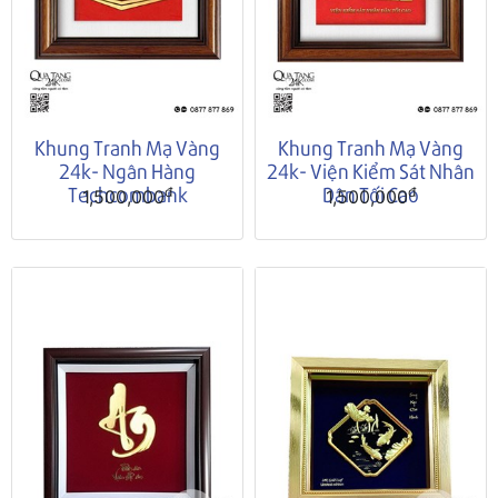
Khung Tranh Mạ Vàng
Khung Tranh Mạ Vàng
24k- Ngân Hàng
24k- Viện Kiểm Sát Nhân
Techcombank
Dân Tối Cao
đ
đ
1,500,000
1,500,000