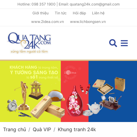
Hotline: 098 357 1900 | Email: quatang24k.com@gmail.com
Giới thiệu
Tin tức
Hỏi đáp
Liên hệ
www.2idea.com.vn
www.lichbongsen.vn
Trang chủ
Quà VIP
Khung tranh 24k