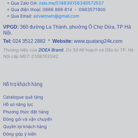
+ Qua Zalo OA:
zalo.me/518839156340572557
+ Qua điện thoại: 0866 866 814 - 0983571900
+ Qua Email:
advietnam@gmail.com
VPGD:
360 đường La Thành,
phường Ô Chợ Dừa, TP Hà
Nội.
Tel:
024 3512 2882 *
Website:
www.quatang24k.com
Thương hiệu của
2IDEA Brand
. Do Sở Kế hoạch và Đầu tư TP. Hà
Nội cấp MST: 0108763342.
Hỗ trợ khách hàng
Catalogue quà tặng
Hồ sơ năng lực
Phương thức đặt hàng
Đóng gói và vận chuyển
Quyền lợi khách hàng
Đóng góp ý kiến