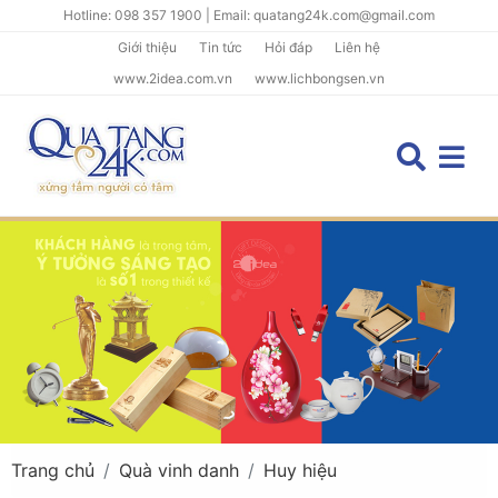
Hotline: 098 357 1900 | Email: quatang24k.com@gmail.com
Giới thiệu
Tin tức
Hỏi đáp
Liên hệ
www.2idea.com.vn
www.lichbongsen.vn
Trang chủ
Quà vinh danh
Huy hiệu