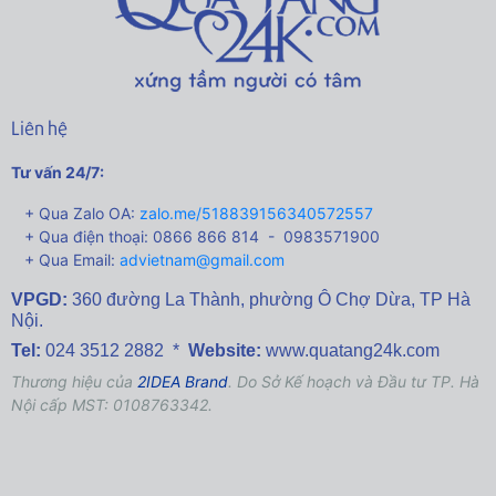
Liên hệ
Tư vấn 24/7:
+ Qua Zalo OA:
zalo.me/518839156340572557
+ Qua điện thoại: 0866 866 814 - 0983571900
+ Qua Email:
advietnam@gmail.com
VPGD:
360 đường La Thành,
phường Ô Chợ Dừa, TP Hà
Nội.
Tel:
024 3512 2882 *
Website:
www.quatang24k.com
Thương hiệu của
2IDEA Brand
. Do Sở Kế hoạch và Đầu tư TP. Hà
Nội cấp MST: 0108763342.