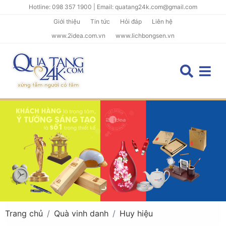
Hotline: 098 357 1900 | Email: quatang24k.com@gmail.com
Giới thiệu
Tin tức
Hỏi đáp
Liên hệ
www.2idea.com.vn
www.lichbongsen.vn
Trang chủ
Quà vinh danh
Huy hiệu