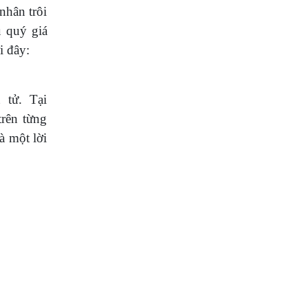
nhân trôi
u quý giá
 đây:
 tử. Tại
trên từng
à một lời