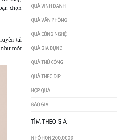
QUÀ VINH DANH
bạn chọn
QUÀ VĂN PHÒNG
QUÀ CÔNG NGHỆ
ruyền tải
QUÀ GIA DỤNG
g như một
QUÀ THỦ CÔNG
QUÀ THEO DỊP
HỘP QUÀ
BÁO GIÁ
TÌM THEO GIÁ
NHỎ HƠN 200.000Đ