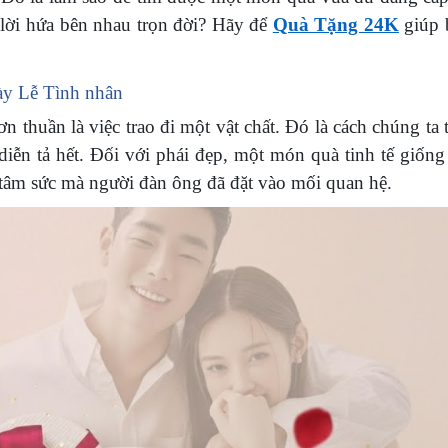
lời hứa bên nhau trọn đời? Hãy để
Quà Tặng 24K
giúp 
ày Lễ Tình nhân
 thuần là việc trao đi một vật chất. Đó là cách chúng ta t
diễn tả hết. Đối với phái đẹp, một món quà tinh tế giốn
tâm sức mà người đàn ông đã đặt vào mối quan hệ.