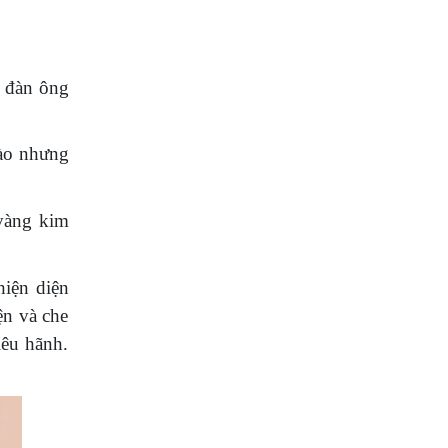
i đàn ông
gào nhưng
vàng kim
hiện diện
ện và che
iêu hãnh.