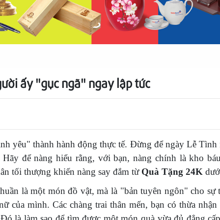
ười ấy "gục ngã" ngay lập tức
ình yêu" thành hành động thực tế. Đừng để ngày Lễ Tình 
t. Hãy để nàng hiểu rằng, với bạn, nàng chính là kho bá
ân tối thượng khiến nàng say đắm từ
Quà Tặng 24K
dưới
huần là một món đồ vật, mà là "bản tuyên ngôn" cho sự t
ữ của mình. Các chàng trai thân mến, bạn có thừa nhận
n. Đó là làm sao để tìm được một món quà vừa đủ đẳng cấ