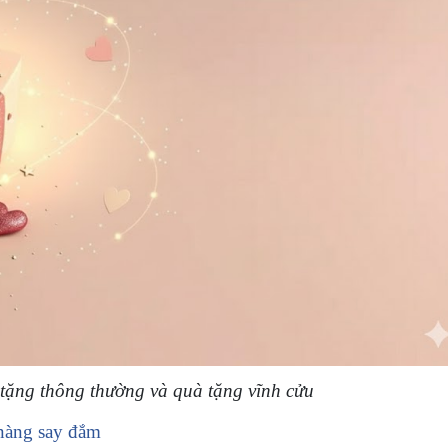
 tặng thông thường và quà tặng vĩnh cửu
nàng say đắm