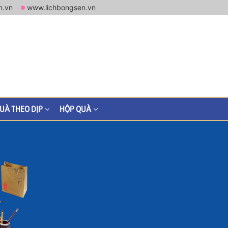
m.vn
www.lichbongsen.vn
UÀ THEO DỊP
HỘP QUÀ