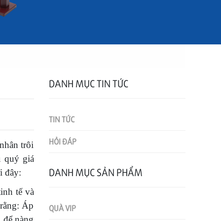
DANH MỤC TIN TỨC
TIN TỨC
HỎI ĐÁP
nhân trôi
u quý giá
DANH MỤC SẢN PHẨM
 đây:
inh tế và
 rằng: Áp
QUÀ VIP
p để nàng