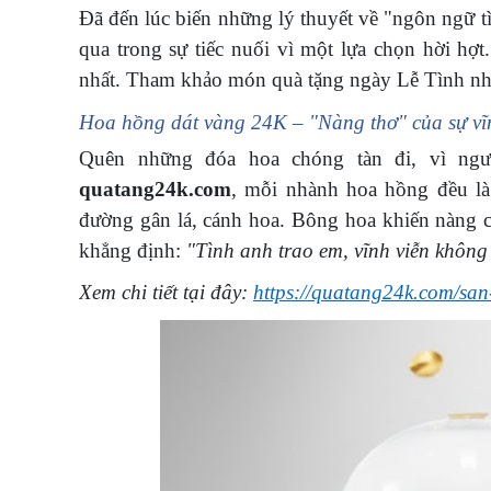
Đã đến lúc biến những lý thuyết về "ngôn ngữ t
qua trong sự tiếc nuối vì một lựa chọn hời hợ
nhất. Tham khảo món quà tặng ngày Lễ Tình nh
Hoa hồng dát vàng 24K – "Nàng thơ" của sự vĩ
Quên những đóa hoa chóng tàn đi, vì ngư
quatang24k.com
, mỗi nhành hoa hồng đều là
đường gân lá, cánh hoa. Bông hoa khiến nàng c
khẳng định:
"Tình anh trao em, vĩnh viễn không
Xem chi tiết tại đây:
https://quatang24k.com/sa