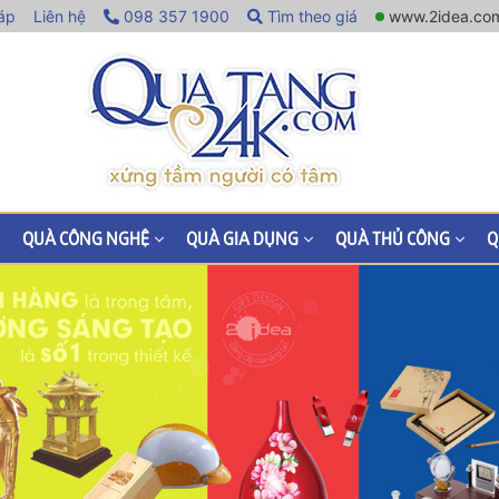
áp
Liên hệ
098 357 1900
Tìm theo giá
www.2idea.co
QUÀ CÔNG NGHỆ
QUÀ GIA DỤNG
QUÀ THỦ CÔNG
Q