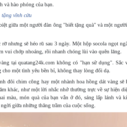
nh và hào phóng của bạn.
 tặng vĩnh cửu
biệt giữa một người đàn ông "biết tặng quà" và một ngườ
 rỡ nhưng sẽ héo rũ sau 3 ngày. Một hộp socola ngọt n
ềm vui chớp nhoáng, rồi nhanh chóng lùi vào quên lãng.
àng tại quatang24k.com không có "hạn sử dụng". Sắc 
g cho một tình yêu bền bỉ, không thay lòng đổi dạ.
anh đôi chim công hay một nhành hoa hồng dát vàng sẽ 
m khác, như một lời nhắc nhở thường trực về sự hiện di
ai màu, món quà của bạn vẫn ở đó, sáng lấp lánh và k
 ngời giữa những thăng trầm của cuộc sống.