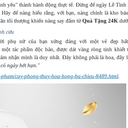
ình yêu" thành hành động thực tế. Đừng để ngày Lễ Tình 
t. Hãy để nàng hiểu rằng, với bạn, nàng chính là kho bá
ân tối thượng khiến nàng say đắm từ
Quà Tặng 24K
dưới
nh cửu
ời phụ nữ của bạn xứng đáng với một vẻ đẹp bất
 một tác phẩm độc bản, được dát vàng ròng tinh khiết 
ảm nhận mình là duy nhất. Đây không phải là hoa, đây l
 có ngày hết hạn."
n-pham/cay-phong-thuy-hoa-hong-ba-chieu-8489.html
.