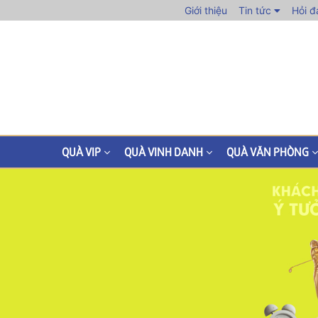
Giới thiệu
Tin tức
Hỏi đ
QUÀ VIP
QUÀ VINH DANH
QUÀ VĂN PHÒNG