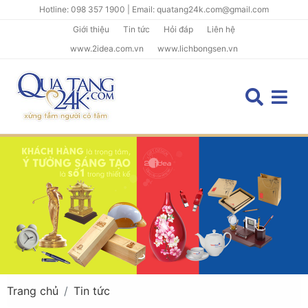
Hotline: 098 357 1900 | Email: quatang24k.com@gmail.com
Giới thiệu
Tin tức
Hỏi đáp
Liên hệ
www.2idea.com.vn
www.lichbongsen.vn
Trang chủ
Tin tức