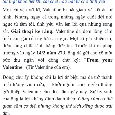
Sự thật khốc liệt khi cái chết hóa bất tử cho tình yêu
Mọi chuyện vỡ lở, Valentine bị bắt giam và kết án tử
hình. Nhưng ngay cả trong những ngày cuối đời nơi
ngục tù tăm tối, tình yêu vẫn len lỏi qua những song
sắt.
Giai thoại kể rằng:
Valentine đã đem lòng cảm
mến con gái của người cai ngục. Một cô gái khiếm thị
được ông chữa lành bằng đức tin. Trước khi ra pháp
trường vào ngày
14/2 năm 273
, ông đã gửi cho cô một
bức thư ngắn với dòng chữ ký:
"From your
Valentine"
(Từ Valentine của em).
Dòng chữ ấy không chỉ là lời từ biệt, mà đã trở thành
biểu tượng vĩnh cửu, là khởi nguồn cho truyền thống
gửi thiệp Valentine cho đến tận ngày nay. Sự hy sinh
của ông là lời khẳng định đanh thép:
Gông cùm có thể
giam cầm cơ thể, nhưng không thể xích xiềng được trái
tim.