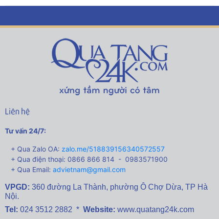
Liên hệ
Tư vấn 24/7:
+ Qua Zalo OA:
zalo.me/518839156340572557
+ Qua điện thoại: 0866 866 814 - 0983571900
+ Qua Email:
advietnam@gmail.com
VPGD:
360 đường La Thành,
phường Ô Chợ Dừa, TP Hà
Nội.
Tel:
024 3512 2882 *
Website:
www.quatang24k.com