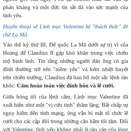
phản kháng và một đức tin sắt đá vào sức mạnh của
tình yêu.
Huyền thoại về Linh mục Valentine kẻ "thách thức" đế
chế La Mã
Vào thế kỷ thứ III, Đế quốc La Mã dưới sự trị vì của
Hoàng đế Claudius II gặp khó khăn trong việc chiêu
mộ binh lính. Tin rằng những người đàn ông có gia
đình thường trở nên "mềm yếu" và kém nhiệt huyết
trên chiến trường, Claudius đã ban bố một sắc lệnh tàn
khốc:
Cấm hoàn toàn việc đính hôn và lễ cưới.
Giữa bóng tối của lệnh cấm, Linh mục Valentine đã
xuất hiện như một "vị cứu tinh" thầm lặng. Bất chấp sự
nguy hiểm đến tính mạng, ông vẫn bí mật tổ chức lễ
cưới cho các cặp đôi trong những căn hầm tối tăm. Đối
với Valentine, tình yêu không phải là rào cản của lòng