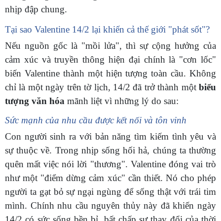
nhịp đập chung.
Tại sao Valentine 14/2 lại khiến cả thế giới "phát sốt"?
Nếu nguồn gốc là "mồi lửa", thì sự cộng hưởng của
cảm xúc và truyền thông hiện đại chính là "cơn lốc"
biến Valentine thành một hiện tượng toàn cầu. Không
chỉ là một ngày trên tờ lịch, 14/2 đã trở thành một
biểu
tượng văn hóa
mãnh liệt vì những lý do sau:
Sức mạnh của nhu cầu được kết nối và tôn vinh
Con người sinh ra với bản năng tìm kiếm tình yêu và
sự thuộc về. Trong nhịp sống hối hả, chúng ta thường
quên mất việc nói lời "thương". Valentine đóng vai trò
như một "điểm dừng cảm xúc" cần thiết. Nó cho phép
người ta gạt bỏ sự ngại ngùng để sống thật với trái tim
mình. Chính nhu cầu nguyên thủy này đã khiến ngày
14/2 có sức sống bền bỉ, bất chấp sự thay đổi của thời