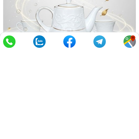
Tặng quà ngày 8/3 sang mà không đắt – 3
tips bạn cần nhớ
Phụ nữ yêu cái đẹp và luôn muốn làm mới không gian
sống. Tặng quà ngày 8/3 sang mà không đắt không thể
bỏ qua món quà nghệ thuật. Một chiếc bình hoa với