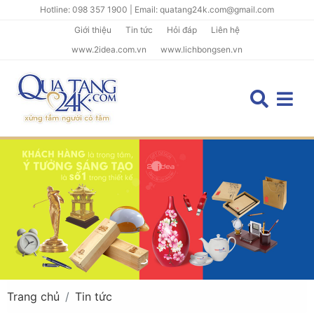
Hotline: 098 357 1900 | Email: quatang24k.com@gmail.com
Giới thiệu
Tin tức
Hỏi đáp
Liên hệ
www.2idea.com.vn
www.lichbongsen.vn
Trang chủ
Tin tức