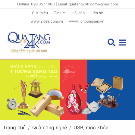
Hotline: 098 357 1900 | Email: quatang24k.com@gmail.com
Giới thiệu
Tin tức
Hỏi đáp
Liên hệ
www.2idea.com.vn
www.lichbongsen.vn
Trang chủ
Quà công nghệ
USB, móc khóa