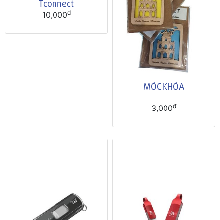
Tconnect
đ
10,000
MÓC KHÓA
đ
3,000