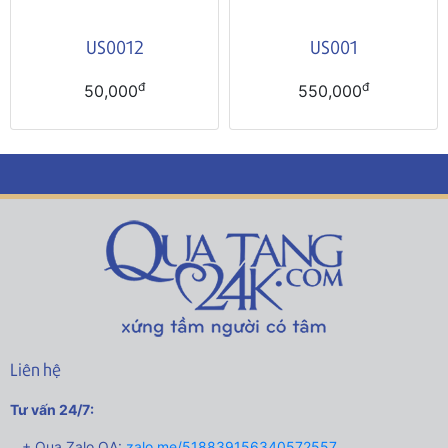
US0012
US001
đ
đ
50,000
550,000
Liên hệ
Tư vấn 24/7:
+ Qua Zalo OA:
zalo.me/518839156340572557