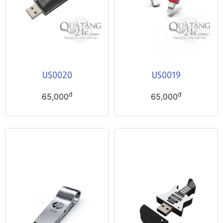
US0020
US0019
đ
đ
65,000
65,000