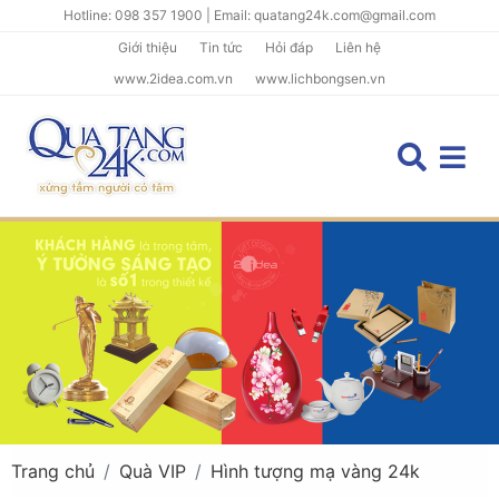
Hotline: 098 357 1900 | Email: quatang24k.com@gmail.com
Giới thiệu
Tin tức
Hỏi đáp
Liên hệ
www.2idea.com.vn
www.lichbongsen.vn
Trang chủ
Quà VIP
Hình tượng mạ vàng 24k