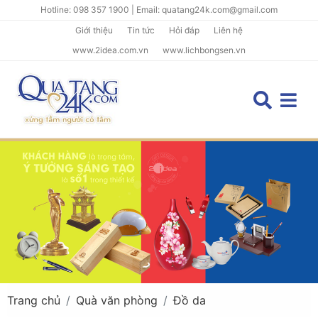
Hotline: 098 357 1900 | Email: quatang24k.com@gmail.com
Giới thiệu
Tin tức
Hỏi đáp
Liên hệ
www.2idea.com.vn
www.lichbongsen.vn
Trang chủ
Quà văn phòng
Đồ da