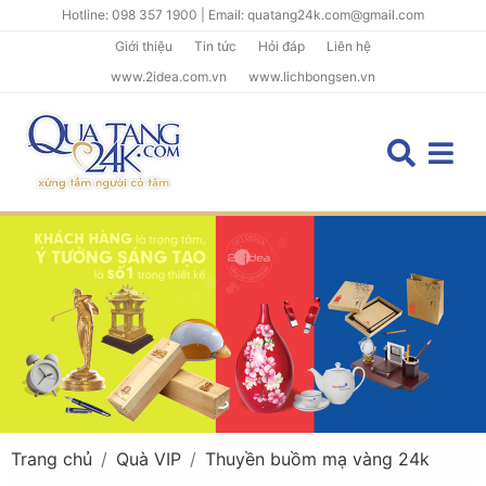
Hotline: 098 357 1900 | Email: quatang24k.com@gmail.com
Giới thiệu
Tin tức
Hỏi đáp
Liên hệ
www.2idea.com.vn
www.lichbongsen.vn
Trang chủ
Quà VIP
Thuyền buồm mạ vàng 24k