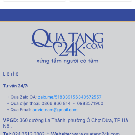
Liên hệ
Tư vấn 24/7:
+ Qua Zalo OA:
zalo.me/518839156340572557
+ Qua điện thoại: 0866 866 814 - 0983571900
+ Qua Email:
advietnam@gmail.com
VPGD:
360 đường La Thành,
phường Ô Chợ Dừa, TP Hà
Nội.
Tel:
024 3512 2882 *
Website:
www.quatang24k.com