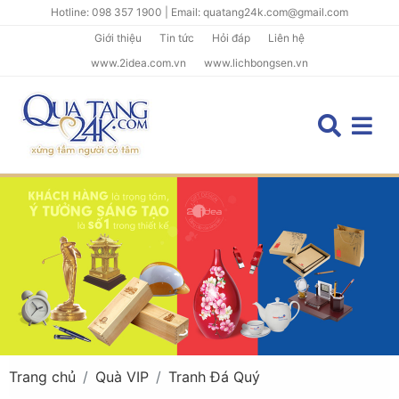
Hotline: 098 357 1900 | Email: quatang24k.com@gmail.com
Giới thiệu
Tin tức
Hỏi đáp
Liên hệ
www.2idea.com.vn
www.lichbongsen.vn
Trang chủ
Quà VIP
Tranh Đá Quý