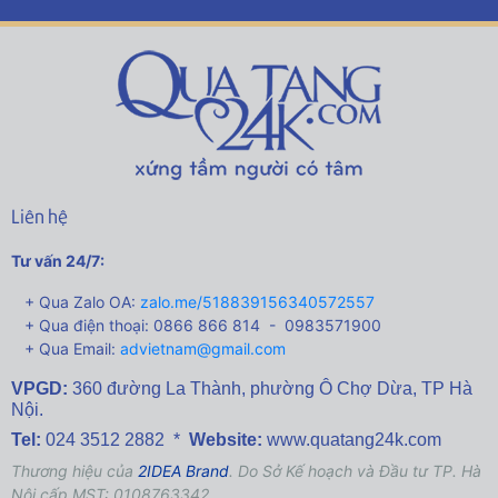
Liên hệ
Tư vấn 24/7:
+ Qua Zalo OA:
zalo.me/518839156340572557
+ Qua điện thoại: 0866 866 814 - 0983571900
+ Qua Email:
advietnam@gmail.com
VPGD:
360 đường La Thành,
phường Ô Chợ Dừa, TP Hà
Nội.
Tel:
024 3512 2882 *
Website:
www.quatang24k.com
Thương hiệu của
2IDEA Brand
. Do Sở Kế hoạch và Đầu tư TP. Hà
Nội cấp MST: 0108763342.