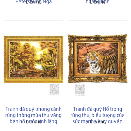
Petersburg, Nga
hoàng hôn
Liên hệ
Liên hệ
Tranh đá quý phong cảnh
Tranh đá quý Hổ trong
rừng thông mùa thu vàng
rừng thu, biểu tượng của
bên hồ nước tĩnh lặng
sức mạnh và uy quyền
Liên hệ
Liên hệ