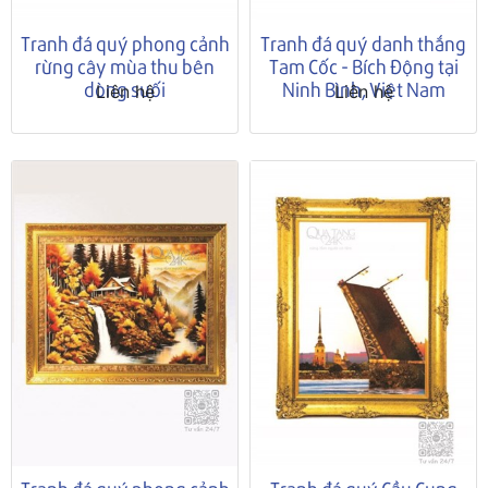
Tranh đá quý phong cảnh
Tranh đá quý danh thắng
rừng cây mùa thu bên
Tam Cốc - Bích Động tại
dòng suối
Ninh Bình, Việt Nam
Liên hệ
Liên hệ