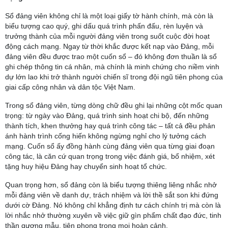
Sổ đảng viên không chỉ là một loại giấy tờ hành chính, mà còn là
biểu tượng cao quý, ghi dấu quá trình phấn đấu, rèn luyện và
trưởng thành của mỗi người đảng viên trong suốt cuộc đời hoạt
động cách mạng. Ngay từ thời khắc được kết nạp vào Đảng, mỗi
đảng viên đều được trao một cuốn sổ – đó không đơn thuần là sổ
ghi chép thông tin cá nhân, mà chính là minh chứng cho niềm vinh
dự lớn lao khi trở thành người chiến sĩ trong đội ngũ tiên phong của
giai cấp công nhân và dân tộc Việt Nam.
Trong sổ đảng viên, từng dòng chữ đều ghi lại những cột mốc quan
trọng: từ ngày vào Đảng, quá trình sinh hoạt chi bộ, đến những
thành tích, khen thưởng hay quá trình công tác – tất cả đều phản
ánh hành trình cống hiến không ngừng nghỉ cho lý tưởng cách
mạng. Cuốn sổ ấy đồng hành cùng đảng viên qua từng giai đoạn
công tác, là căn cứ quan trọng trong việc đánh giá, bổ nhiệm, xét
tặng huy hiệu Đảng hay chuyển sinh hoạt tổ chức.
Quan trọng hơn, sổ đảng còn là biểu tượng thiêng liêng nhắc nhở
mỗi đảng viên về danh dự, trách nhiệm và lời thề sắt son khi đứng
dưới cờ Đảng. Nó không chỉ khẳng định tư cách chính trị mà còn là
lời nhắc nhở thường xuyên về việc giữ gìn phẩm chất đạo đức, tinh
thần gương mẫu, tiên phong trong mọi hoàn cảnh.