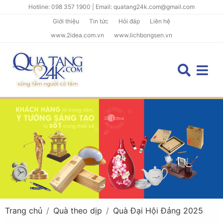
Hotline: 098 357 1900 | Email: quatang24k.com@gmail.com
Giới thiệu
Tin tức
Hỏi đáp
Liên hệ
www.2idea.com.vn
www.lichbongsen.vn
Trang chủ
Quà theo dịp
Quà Đại Hội Đảng 2025