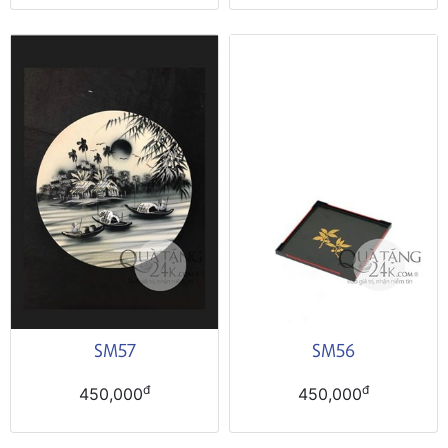
SM57
SM56
đ
đ
450,000
450,000