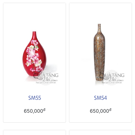
SM55
SM54
đ
đ
650,000
650,000