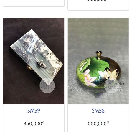
SM59
SM58
đ
đ
350,000
550,000