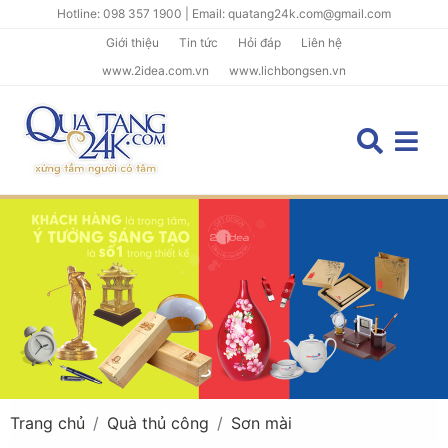
Hotline: 098 357 1900 | Email: quatang24k.com@gmail.com
Giới thiệu
Tin tức
Hỏi đáp
Liên hệ
www.2idea.com.vn
www.lichbongsen.vn
Trang chủ
Quà thủ công
Sơn mài