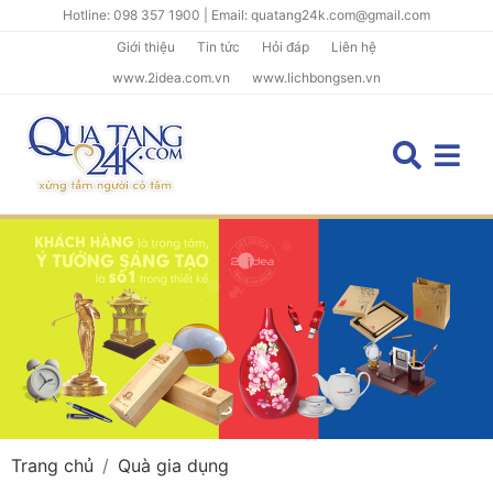
Hotline: 098 357 1900 | Email: quatang24k.com@gmail.com
Giới thiệu
Tin tức
Hỏi đáp
Liên hệ
www.2idea.com.vn
www.lichbongsen.vn
Trang chủ
Quà gia dụng