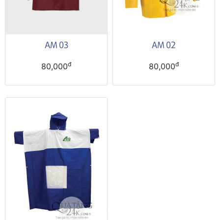
AM 03
AM 02
đ
đ
80,000
80,000