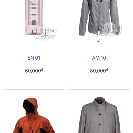
BN 01
AM 10
đ
đ
60,000
80,000