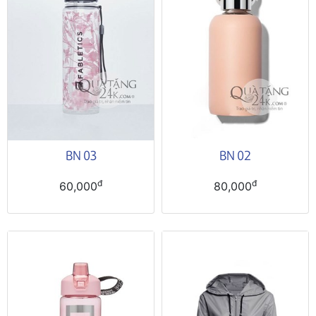
BN 03
BN 02
đ
đ
60,000
80,000