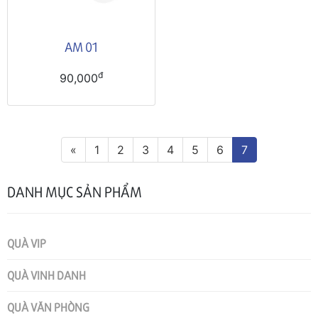
AM 01
đ
90,000
«
1
2
3
4
5
6
7
DANH MỤC SẢN PHẨM
QUÀ VIP
QUÀ VINH DANH
QUÀ VĂN PHÒNG