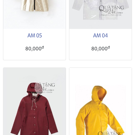
AM 05
AM 04
đ
đ
80,000
80,000