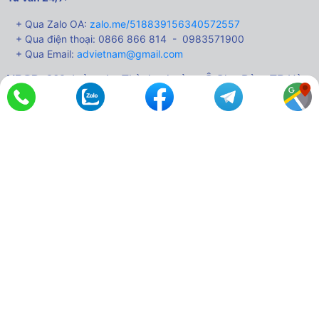
+ Qua Zalo OA:
zalo.me/518839156340572557
+ Qua điện thoại: 0866 866 814 - 0983571900
+ Qua Email:
advietnam@gmail.com
VPGD:
360 đường La Thành,
phường Ô Chợ Dừa, TP Hà
Nội.
Tel:
024 3512 2882 *
Website:
www.quatang24k.com
Thương hiệu của
2IDEA Brand
. Do Sở Kế hoạch và Đầu tư TP. Hà
Nội cấp MST: 0108763342.
Hỗ trợ khách hàng
Catalogue quà tặng
Hồ sơ năng lực
Phương thức đặt hàng
Đóng gói và vận chuyển
Quyền lợi khách hàng