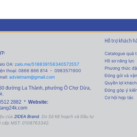
Hỗ trợ khách h
/7:
Catalogue quà 
Hồ sơ năng lực
lo OA:
zalo.me/518839156340572557
Phương thức đặ
ện thoại: 0866 866 814 - 0983571900
Đóng gói và vậ
ail:
advietnam@gmail.com
Quyền lợi khách
60 đường La Thành,
phường Ô Chợ Dừa,
Đóng góp ý kiế
i.
Cơ hội hợp tác
3512 2882 *
Website:
tang24k.com
ệu của
2IDEA Brand
. Do Sở Kế hoạch và Đầu tư
i cấp MST: 0108763342.