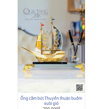
Ống cắm bút Thuyền thuận buồm
xuôi gió
đ
700,000