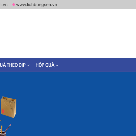
m.vn
www.lichbongsen.vn
UÀ THEO DỊP
HỘP QUÀ