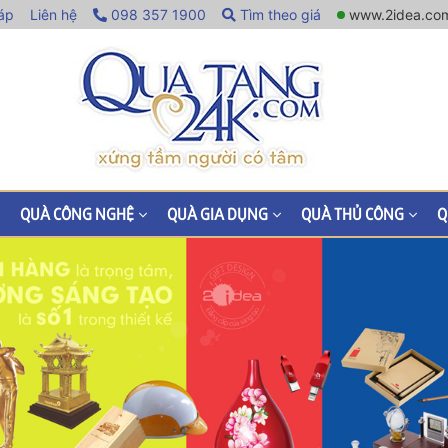
áp
Liên hệ
098 357 1900
Tìm theo giá
www.2idea.co
QUÀ CÔNG NGHỆ
QUÀ GIA DỤNG
QUÀ THỦ CÔNG
Q