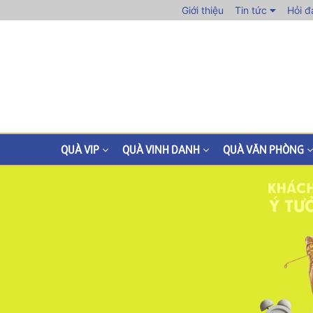
Giới thiệu
Tin tức
Hỏi đ
QUÀ VIP
QUÀ VINH DANH
QUÀ VĂN PHÒNG