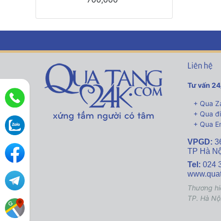
Liên hệ
Tư vấn 24
+ Qua Za
+ Qua đi
+ Qua Em
VPGD:
3
TP Hà Nộ
Tel:
024 
www.qua
Thương hi
TP. Hà Nộ