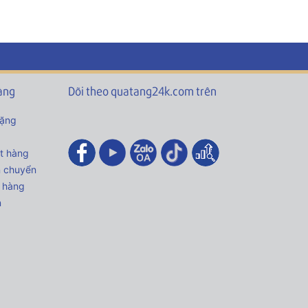
àng
Dõi theo quatang24k.com trên
tặng
t hàng
n chuyển
 hàng
n