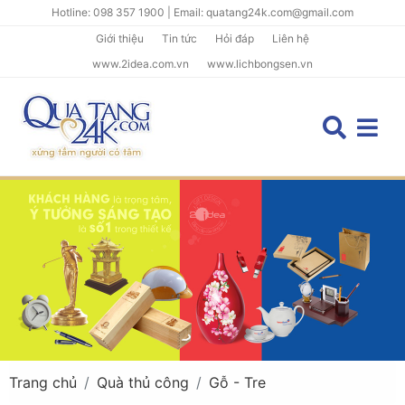
Hotline: 098 357 1900 | Email: quatang24k.com@gmail.com
Giới thiệu
Tin tức
Hỏi đáp
Liên hệ
www.2idea.com.vn
www.lichbongsen.vn
Trang chủ
Quà thủ công
Gỗ - Tre