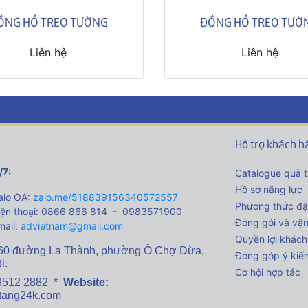
ỒNG HỒ TREO TƯỜNG
ĐỒNG HỒ TREO TƯỜ
Liên hệ
Liên hệ
Hỗ trợ khách h
/7:
Catalogue quà 
Hồ sơ năng lực
lo OA:
zalo.me/518839156340572557
Phương thức đặ
ện thoại: 0866 866 814 - 0983571900
Đóng gói và vậ
ail:
advietnam@gmail.com
Quyền lợi khách
60 đường La Thành,
phường Ô Chợ Dừa,
Đóng góp ý kiế
i.
Cơ hội hợp tác
3512 2882 *
Website:
tang24k.com