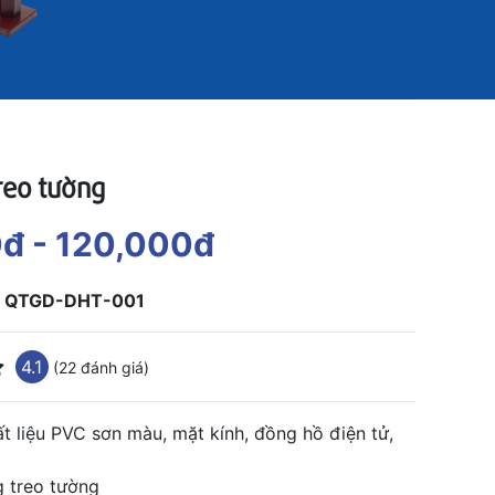
reo tường
0đ
- 120,000đ
:
QTGD-DHT-001
4.1
(22 đánh giá)
t liệu PVC sơn màu, mặt kính, đồng hồ điện tử,
 treo tường