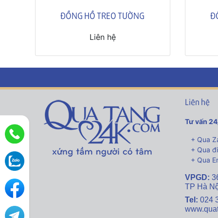
ĐỒNG HỒ TREO TƯỜNG
Đ
Liên hệ
Liên hệ
Tư vấn 24
+ Qua Za
+ Qua đi
+ Qua Em
VPGD:
3
TP Hà Nộ
Tel:
024 
www.qua