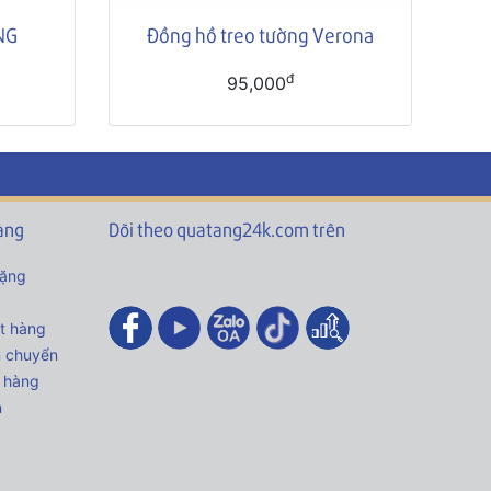
NG
Đồng hồ treo tường Verona
đ
95,000
àng
Dõi theo quatang24k.com trên
tặng
t hàng
n chuyển
 hàng
n