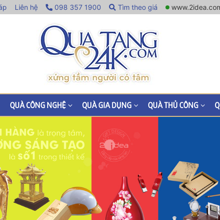
áp
Liên hệ
098 357 1900
Tìm theo giá
www.2idea.co
QUÀ CÔNG NGHỆ
QUÀ GIA DỤNG
QUÀ THỦ CÔNG
Q