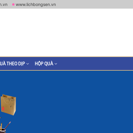
m.vn
www.lichbongsen.vn
UÀ THEO DỊP
HỘP QUÀ