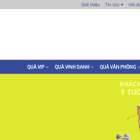
Giới thiệu
Tin tức
Hỏi đ
QUÀ VIP
QUÀ VINH DANH
QUÀ VĂN PHÒNG