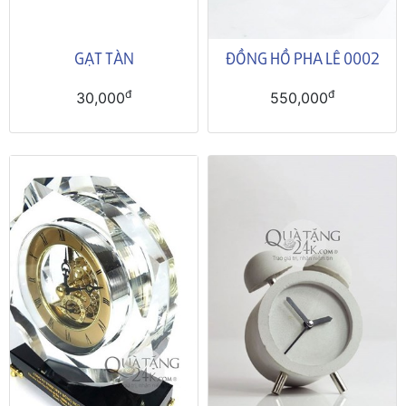
GẠT TÀN
ĐỒNG HỒ PHA LÊ 0002
đ
đ
30,000
550,000