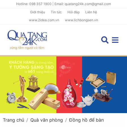
Hotline: 098 357 1900 | Email: quatang24k.com@gmail.com
Giới thiệu
Tin tức
Hỏi đáp
Liên hệ
www.2idea.com.vn
www.lichbongsen.vn
Trang chủ
Quà văn phòng
Đồng hồ để bàn