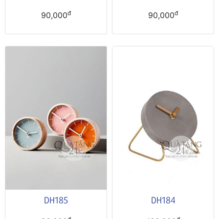
đ
đ
90,000
90,000
DH185
DH184