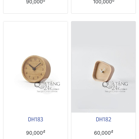
đ
đ
90,000
100,000
DH183
DH182
đ
đ
90,000
60,000