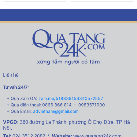
Liên hệ
Tư vấn 24/7:
+ Qua Zalo OA:
zalo.me/518839156340572557
+ Qua điện thoại: 0866 866 814 - 0983571900
+ Qua Email:
advietnam@gmail.com
VPGD:
360 đường La Thành,
phường Ô Chợ Dừa, TP Hà
Nội.
Tel:
024 3512 2882 *
Website:
www.quatang24k.com