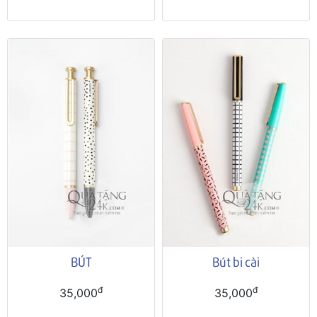
BÚT
Bút bi cài
đ
đ
35,000
35,000