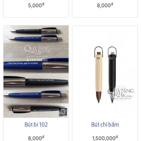
đ
đ
5,000
8,000
Bút bi 102
Bút chì bấm
đ
đ
8,000
1,500,000