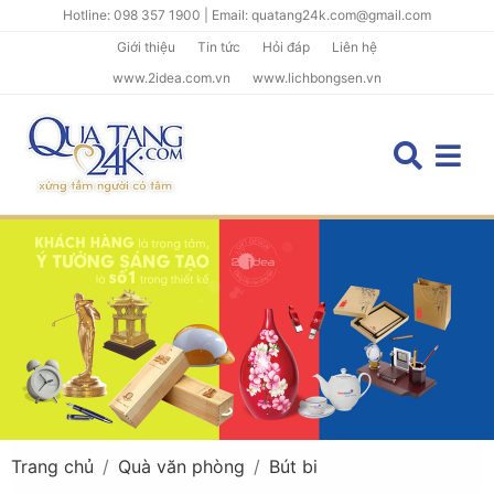
Hotline: 098 357 1900 | Email: quatang24k.com@gmail.com
Giới thiệu
Tin tức
Hỏi đáp
Liên hệ
www.2idea.com.vn
www.lichbongsen.vn
Trang chủ
Quà văn phòng
Bút bi