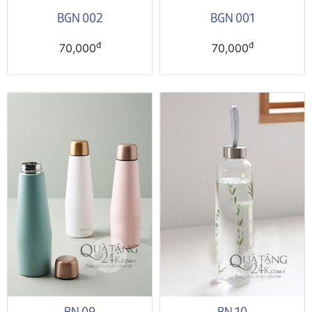
BGN 002
BGN 001
đ
đ
70,000
70,000
BN 09
BN 10