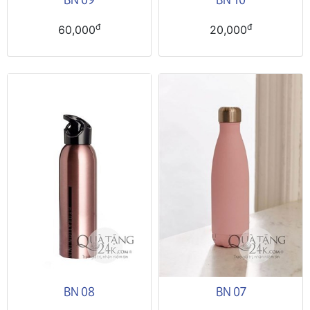
đ
đ
60,000
20,000
BN 08
BN 07