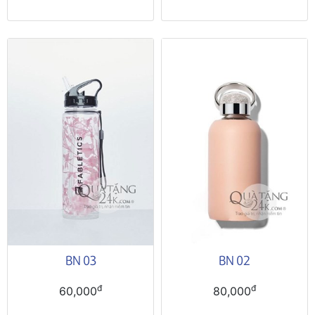
BN 03
BN 02
đ
đ
60,000
80,000