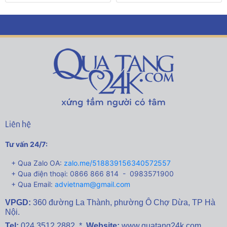
Liên hệ
Tư vấn 24/7:
+ Qua Zalo OA:
zalo.me/518839156340572557
+ Qua điện thoại: 0866 866 814 - 0983571900
+ Qua Email:
advietnam@gmail.com
VPGD:
360 đường La Thành,
phường Ô Chợ Dừa, TP Hà
Nội.
Tel:
024 3512 2882 *
Website:
www.quatang24k.com