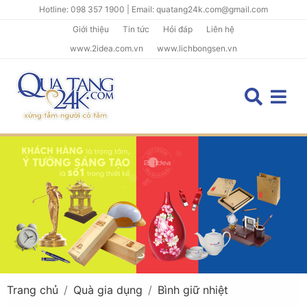
Hotline: 098 357 1900 | Email: quatang24k.com@gmail.com
Giới thiệu
Tin tức
Hỏi đáp
Liên hệ
www.2idea.com.vn
www.lichbongsen.vn
Trang chủ
Quà gia dụng
Bình giữ nhiệt