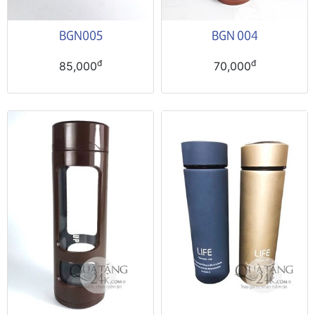
BGN005
BGN 004
đ
đ
85,000
70,000