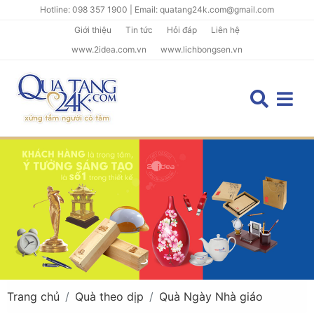
Hotline: 098 357 1900 | Email: quatang24k.com@gmail.com
Giới thiệu
Tin tức
Hỏi đáp
Liên hệ
www.2idea.com.vn
www.lichbongsen.vn
Trang chủ
Quà theo dịp
Quà Ngày Nhà giáo