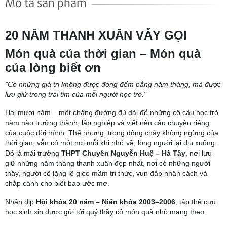
Mô tả sản phẩm
20 NĂM THANH XUÂN VẪY GỌI
Món quà của thời gian – Món quà
của lòng biết ơn
"Có những giá trị không được đong đếm bằng năm tháng, mà được
lưu giữ trong trái tim của mỗi người học trò."
Hai mươi năm – một chặng đường đủ dài để những cô cậu học trò
năm nào trưởng thành, lập nghiệp và viết nên câu chuyện riêng
của cuộc đời mình. Thế nhưng, trong dòng chảy không ngừng của
thời gian, vẫn có một nơi mỗi khi nhớ về, lòng người lại dịu xuống.
Đó là mái trường
THPT Chuyên Nguyễn Huệ – Hà Tây
, nơi lưu
giữ những năm tháng thanh xuân đẹp nhất, nơi có những người
thầy, người cô lặng lẽ gieo mầm tri thức, vun đắp nhân cách và
chắp cánh cho biết bao ước mơ.
Nhân dịp
Hội khóa 20 năm – Niên khóa 2003–2006
, tập thể cựu
học sinh xin được gửi tới quý thầy cô món quà nhỏ mang theo