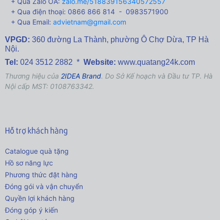
+ Qua Zalo OA:
zalo.me/518839156340572557
+ Qua điện thoại: 0866 866 814 - 0983571900
+ Qua Email:
advietnam@gmail.com
VPGD:
360 đường La Thành,
phường Ô Chợ Dừa, TP Hà
Nội.
Tel:
024 3512 2882 *
Website:
www.quatang24k.com
Thương hiệu của
2IDEA Brand
. Do Sở Kế hoạch và Đầu tư TP. Hà
Nội cấp MST: 0108763342.
Hỗ trợ khách hàng
Catalogue quà tặng
Hồ sơ năng lực
Phương thức đặt hàng
Đóng gói và vận chuyển
Quyền lợi khách hàng
Đóng góp ý kiến