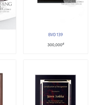
BVD 139
đ
300,000