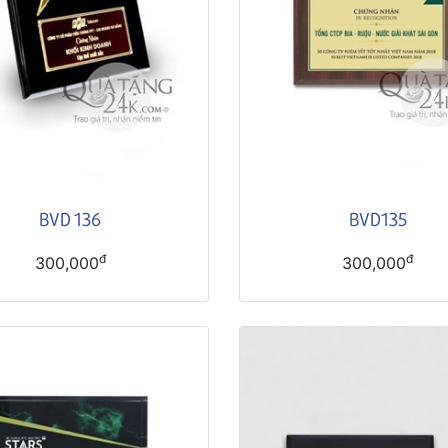
BVD 136
BVD135
đ
đ
300,000
300,000