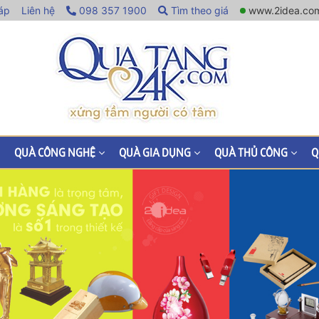
áp
Liên hệ
098 357 1900
Tìm theo giá
www.2idea.co
QUÀ CÔNG NGHỆ
QUÀ GIA DỤNG
QUÀ THỦ CÔNG
Q