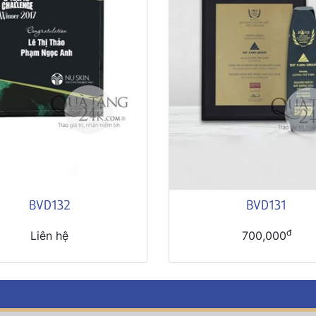
BVD132
BVD131
đ
Liên hệ
700,000