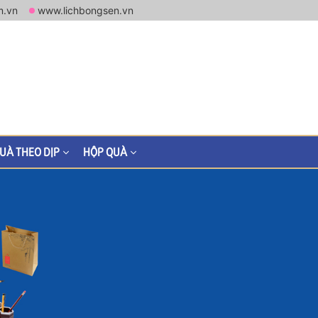
m.vn
www.lichbongsen.vn
UÀ THEO DỊP
HỘP QUÀ