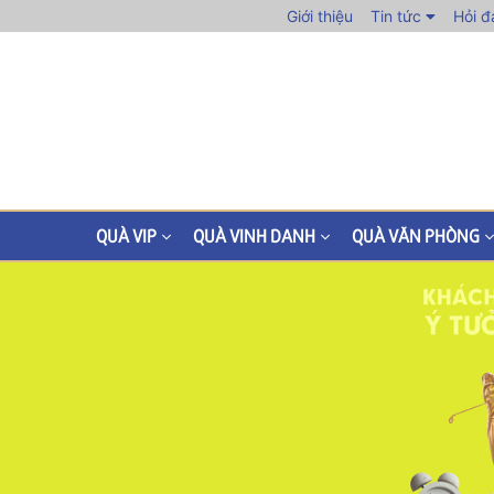
Giới thiệu
Tin tức
Hỏi đ
QUÀ VIP
QUÀ VINH DANH
QUÀ VĂN PHÒNG