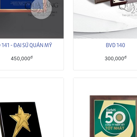
 141 - ĐẠI SỨ QUÁN MỸ
BVD 140
đ
đ
450,000
300,000