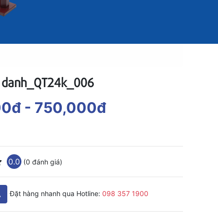
h danh_QT24k_006
00đ
- 750,000đ
0.0
(0 đánh giá)
A
Đặt hàng nhanh qua Hotline:
098 357 1900