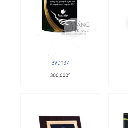
BVD 137
đ
300,000