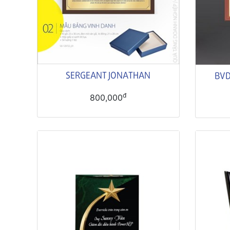
SERGEANT JONATHAN
BVD
đ
800,000