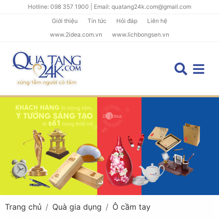
Hotline: 098 357 1900 | Email: quatang24k.com@gmail.com
Giới thiệu
Tin tức
Hỏi đáp
Liên hệ
www.2idea.com.vn
www.lichbongsen.vn
Trang chủ
Quà gia dụng
Ô cầm tay