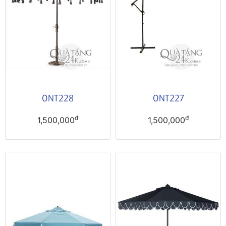
ONT228
ONT227
đ
đ
1,500,000
1,500,000