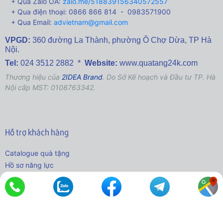
+ Qua Zalo OA:
zalo.me/518839156340572557
+ Qua điện thoại: 0866 866 814 - 0983571900
+ Qua Email:
advietnam@gmail.com
VPGD:
360 đường La Thành,
phường Ô Chợ Dừa, TP Hà
Nội.
Tel:
024 3512 2882 *
Website:
www.quatang24k.com
Thương hiệu của
2IDEA Brand
. Do Sở Kế hoạch và Đầu tư TP. Hà
Nội cấp MST: 0108763342.
Hỗ trợ khách hàng
Catalogue quà tặng
Hồ sơ năng lực
Phương thức đặt hàng
Đóng gói và vận chuyển
Quyền lợi khách hàng
Đóng góp ý kiến