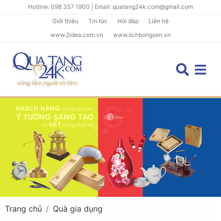
Hotline: 098 357 1900 | Email: quatang24k.com@gmail.com
Giới thiệu
Tin tức
Hỏi đáp
Liên hệ
www.2idea.com.vn
www.lichbongsen.vn
Trang chủ
Quà gia dụng