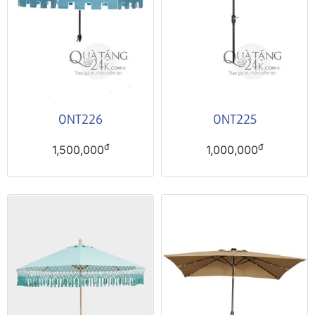
ONT226
ONT225
đ
đ
1,500,000
1,000,000